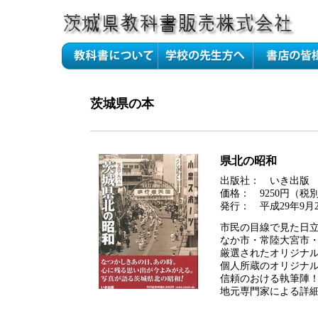
茨城県の本
県北の昭和
出版社： いき出版
価格： 9250円（税
発行： 平成29年9月2
市民の目線で見た日
なか市・常陸大宮市
厳選されたオリジナ
個人所蔵のオリジナ
信頼のおける執筆陣
地元専門家による詳