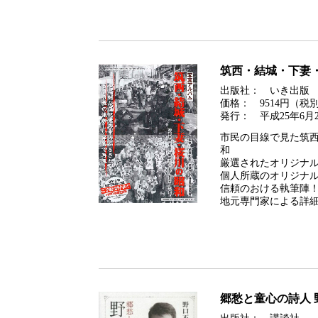
筑西・結城・下妻
出版社： いき出版
価格： 9514円（税
発行： 平成25年6月2
市民の目線で見た筑
和
厳選されたオリジナ
個人所蔵のオリジナ
信頼のおける執筆陣
地元専門家による詳
郷愁と童心の詩人 