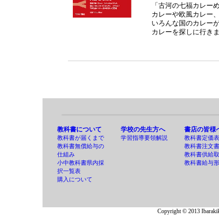
「古河の七福カレー
カレーや欧風カレー
いろんな国のカレー
カレーを探しに行き
教科書について
学校の先生方へ
書店の皆様
教科書が届くまで
学習指導要領解説
教科書定価
教科書無償給与の
教科書注文
仕組み
教科書供給
小中教科書県内採
教科書給与
択一覧表
購入について
Copyright © 2013 Ibarakik