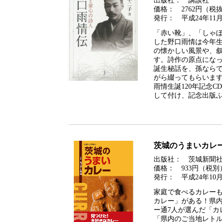
出版社： 講談社
価格： 2762円（税
発行： 平成24年11月
「赤い靴」、「しゃ
した野口雨情は今年生
の懐かしい風景や、
す。詩作の原点にな
誕生秘話を、孫なら
がら綴ってもらいます
雨情生誕120年記念
して付け、記念出版ふ
茨城のうまいカレ
出版社： 茨城新聞
価格： 933円（税別
発行： 平成24年10月
家庭で食べるカレー
カレー」がある！県
ー通7人が選んだ「カ
「県内のご当地レト